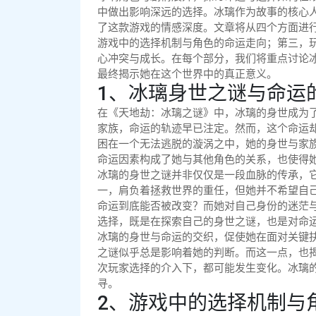
中做出影响深远的选择。冰璃作为故事的核心
了这款游戏的情感深度。文章将从四个方面进
游戏中的选择机制与角色的命运走向；第三，
心冲突与成长。在每个部分，我们将重点讨论
最终揭示她在这个世界中的真正意义。
1、冰璃身世之谜与命运
在《天地劫：冰璃之谜》中，冰璃的身世成为
家族，命运的轨迹早已注定。然而，这个命运
困在一个无法逃脱的漩涡之中，她的身世与家
命运因素构成了她与其他角色的关系，也使得
冰璃的身世之谜并非仅仅是一段血脉的传承，它
一，肩负着拯救世界的重任，但她并不希望自
命运到底能否被改变？而她对自己身份的迷茫
选择，既是在探索自己的身世之谜，也是对命
冰璃的身世与命运的交织，促使她在面对关键
之谜似乎总是影响着她的判断。而这一点，也
次玩家选择的介入下，都可能发生变化。冰璃
寻。
2、游戏中的选择机制与