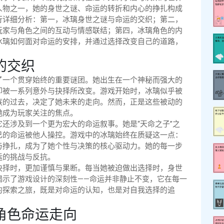
人物之一，她的身世之谜、命运的转折和内心的挣扎构成
行详细分析：第一，冰璃身世之谜与命运的交织；第二，
玩家与角色之间的互动与情感联结；第四，冰璃角色的内
冰璃如何面对命运的安排，并通过选择改变自己的道路，
的交织
了一个贯穿始终的重要谜团。她出生在一个神秘而强大的
却被一系列意外与抉择所改变。游戏开始时，冰璃似乎被
族的过去，决定了她未来的走向。然而，正是这些被动的
她成为玩家关注的焦点。
还涉及到一个更为宏大的命运叙事。她是“天命之子”之
己的命运被他人操控。游戏中的冰璃始终在质疑这一点：
与挣扎，成为了她个性与决策的核心驱动力。她的每一步
运的挑战与反抗。
抉择时，更加谨慎与果断。每当她被迫做出选择时，身世
揭示了游戏设计的深刻性——命运并非静止不变，它在每一
的探索之旅，既是对命运的认知，也是对自我选择的追
角色命运走向