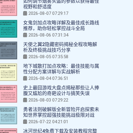
如何调节烟雾头盔的参数以获得最佳
视野和舒适度
2026-08-07 07:29:17
女鬼剑加点攻略详解及最佳成长路线
推荐，助你轻松掌控战斗全局
2026-08-06 07:31:34
天使之翼2隐藏密码揭秘全程攻略解
析及终极挑战技巧分享
2026-08-05 07:35:58
地下城散打加点攻略：最佳技能与属
性分配方案详解与实战解析
2026-08-04 07:36:51
史上最囧游戏大盘点揭秘那些让人捧
腹又尴尬的奇葩设计与搞笑失误
2026-08-03 07:29:22
勇者法则破解版全新冒险开启探索未
知世界掌控超强技能挑战极限对战
2026-07-22 04:21:01
冰河世纪4免费下载及安装教程完整