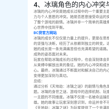
4、冰璃角色的内心冲突
冰璃的内心冲突是她成长过程中的一个重要主
力与个人意愿的冲突。她是否愿意接受命运的
了整个游戏的剧情。冰璃并非一个简单的英雄
心世界中找到平衡。
BC贷官方网站
冰璃的成长不仅仅是力量上的提升，更是在思
的坚强与决断，经历了从依赖到独立的转变。
她的成长是一条充满痛苦但也充满希望的道路
成熟的姿态面对未来。
玩家在帮助冰璃成长的过程中，也会深刻体会
从束缚中解放出来的象征。她的内心冲突和成
心。最终，冰璃通过不断面对和解决自己的内
变得更加深刻与真切。
总结：
通过分析《天地劫：冰璃之谜》的剧情与角色
题。冰璃的身世之谜、游戏中的选择机制、玩
一主题的不同维度。冰璃不仅是一名被命运操
雄。她的故事让玩家深刻意识到，命运并非不
《天地劫：冰璃之谜》为玩家提供了一个充满