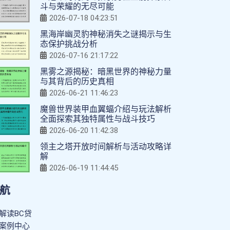
斗与荣耀的无尽可能
2026-07-18 04:23:51
黑海岸幽灵豹神秘消失之谜揭示与生
态保护挑战分析
2026-07-16 21:17:22
黑雾之源揭秘：暗黑世界的神秘力量
与其背后的历史真相
2026-06-21 11:46:23
魔兽世界装甲血翼蝠介绍与玩法解析
全面探索其独特属性与战斗技巧
2026-06-20 11:42:38
领主之塔开放时间解析与活动攻略详
解
2026-06-19 11:44:45
航
解读BC贷
案例中心