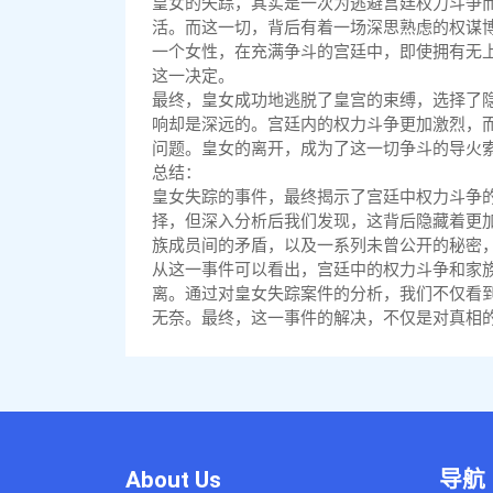
皇女的失踪，其实是一次为逃避宫廷权力斗争
活。而这一切，背后有着一场深思熟虑的权谋
一个女性，在充满争斗的宫廷中，即使拥有无
这一决定。
最终，皇女成功地逃脱了皇宫的束缚，选择了
响却是深远的。宫廷内的权力斗争更加激烈，
问题。皇女的离开，成为了这一切争斗的导火
总结：
皇女失踪的事件，最终揭示了宫廷中权力斗争
择，但深入分析后我们发现，这背后隐藏着更
族成员间的矛盾，以及一系列未曾公开的秘密
从这一事件可以看出，宫廷中的权力斗争和家
离。通过对皇女失踪案件的分析，我们不仅看
无奈。最终，这一事件的解决，不仅是对真相
About Us
导航