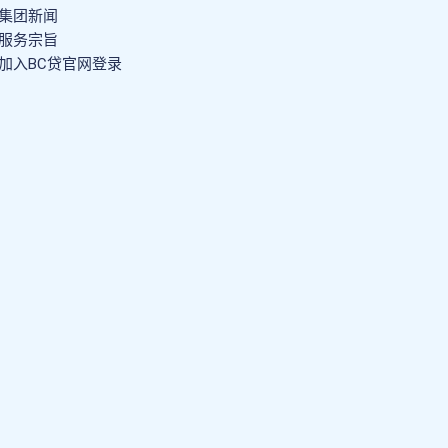
集团新闻
服务宗旨
加入BC贷官网登录