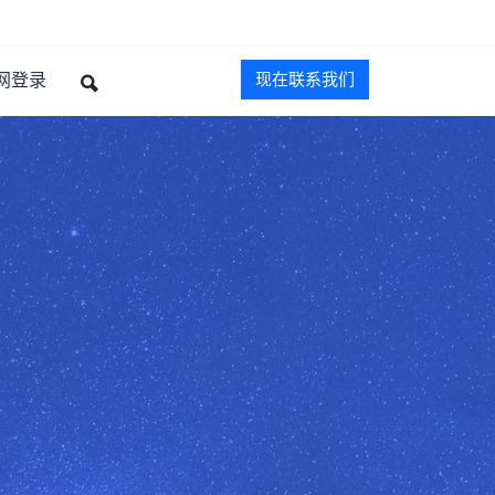
网登录
现在联系我们