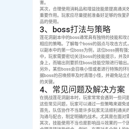
害。
其次，合理使用消耗品和增益技能是提高通关
重要作用。玩家应尽量提前准备好足够的恢复药
品的使用。
3、boss打法与策略
莲花洞副本中的boss通常具有独特的技能和攻
相应的策略。了解每个boss的弱点与攻击方
以副本中的第一位boss为例，这位boss拥
中，玩家需要密切关注boss的技能提示，并及
身上，而输出则要抓住boss技能空隙进行输出
另外，某些boss会召唤小怪或者进行特殊的
据boss的召唤频率及时清理小怪，并避免站立
的关键。
4、常见问题及解决方案
在挑战莲花洞副本时，玩家常常会遇到一些问
这些常见问题，玩家可以通过一些策略来避免
首先，队伍协作不当是许多玩家无法顺利通关
沟通与配合，制定明确的战术。尤其是在面对需
其次，技能使用不当也是影响战斗效果的一个因