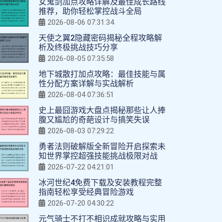
女鬼剑加点攻略详解及最佳成长路线
推荐，助你轻松掌控战斗全局
2026-08-06 07:31:34
天使之翼2隐藏密码揭秘全程攻略解
析及终极挑战技巧分享
2026-08-05 07:35:58
地下城散打加点攻略：最佳技能与属
性分配方案详解与实战解析
2026-08-04 07:36:51
史上最囧游戏大盘点揭秘那些让人捧
腹又尴尬的奇葩设计与搞笑失误
2026-08-03 07:29:22
勇者法则破解版全新冒险开启探索未
知世界掌控超强技能挑战极限对战
2026-07-22 04:21:01
冰河世纪4免费下载及安装教程完整
指南轻松享受经典冒险游戏
2026-07-20 04:30:22
元气骑士不打不相识成就攻略与实用