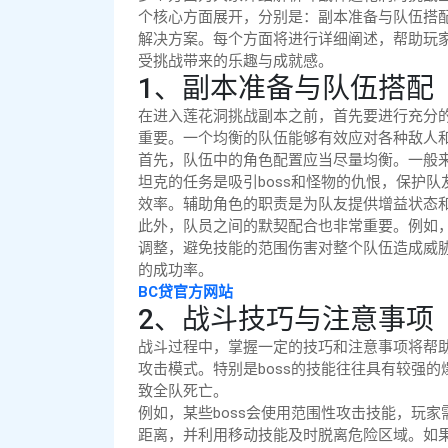
个核心方面展开，分别是：副本准备与队伍搭配
解决方案。每个方面将进行详细阐述，帮助玩
受挑战带来的乐趣与成就感。
1、副本准备与队伍搭配
在进入莲花洞挑战副本之前，首先要进行充分
重要。一个均衡的队伍能够有效应对各种敌人和
首先，队伍中的角色配置应当尽量均衡。一般
坦克的任务是吸引boss和怪物的仇恨，保护
效率。辅助角色的职责是为队友提供增益状态
此外，队员之间的默契配合也非常重要。例如，
调整，避免技能的范围伤害对整个队伍造成威
的成功率。
BC贷官方网站
2、战斗技巧与注意事项
战斗过程中，掌握一定的技巧和注意事项将帮
攻击模式。特别是boss的技能往往具有较强
致全队死亡。
例如，某些boss会使用范围性攻击技能，玩
距离，并利用移动技能及时脱离危险区域。如