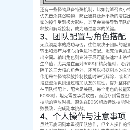
还有一些怪物具备特殊机制，比如能够召唤小
优先击杀其召唤物，防止被其源源不断的增援
家的操作受到极大影响，甚至会直接导致团队
释放和解除控制，成为通过副本的关键。
3、团队配置与角色搭配
无底洞副本的成功与否，往往取决于团队的配
输出和治疗为核心角色进行搭配。坦克角色的
出空间。输出角色则专注于尽可能快速地击杀
生命值，尤其是在面对BOSS和精英怪时，治
除了这三大核心角色外，还可以根据副本的具
作用是在怪物释放控制技能时进行解除，或者
增益型角色则通过增加队友的属性，提升整体
在团队搭配上，配合是关键。每个角色的技能
BOSS时，坦克需要承受攻击，而治疗则需要
技能的释放时机，避免在BOSS施放特殊技能
败强敌，完成副本挑战。
4、个人操作与注意事项
虽然无底洞副本重视团队协作，但个人操作的