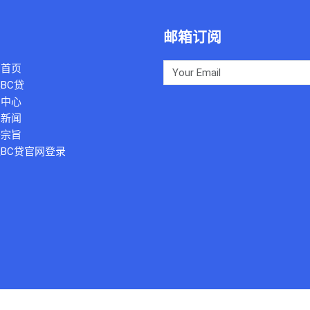
邮箱订阅
司首页
BC贷
例中心
团新闻
务宗旨
BC贷官网登录