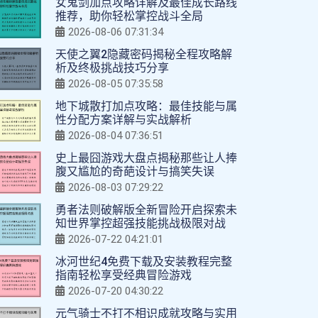
女鬼剑加点攻略详解及最佳成长路线
推荐，助你轻松掌控战斗全局
2026-08-06 07:31:34
天使之翼2隐藏密码揭秘全程攻略解
析及终极挑战技巧分享
2026-08-05 07:35:58
地下城散打加点攻略：最佳技能与属
性分配方案详解与实战解析
2026-08-04 07:36:51
史上最囧游戏大盘点揭秘那些让人捧
腹又尴尬的奇葩设计与搞笑失误
2026-08-03 07:29:22
勇者法则破解版全新冒险开启探索未
知世界掌控超强技能挑战极限对战
2026-07-22 04:21:01
冰河世纪4免费下载及安装教程完整
指南轻松享受经典冒险游戏
2026-07-20 04:30:22
元气骑士不打不相识成就攻略与实用