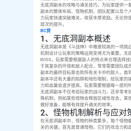
无底洞副本的攻略与通关技巧，为玩家提供一
副本的整体布局、怪物机制、团队配置以及个
力玩家快速突破难关，收获丰厚奖励。无论你
层次的提升。
BC贷
1、无底洞副本概述
无底洞副本是《斗战神》中难度较高的一项挑
机制设计让玩家的策略运用变得尤为重要。无
BOSS，玩家需要根据敌人的特点来合理选择
于其复杂的环境和敌人配合，常常需要团队成
副本的最终目标是击败所有关卡中的敌人，直到
副本中还有大量的陷阱和地形限制，给玩家的
力和血量会逐步提高，玩家需要根据每一层的
无底洞副本不仅考验玩家的战斗力，还非常考
殊机制，例如某些怪物会释放区域性攻击，某
做好准备，能够有效提升通关的效率。
2、怪物机制解析与应对
在无底洞副本中，怪物的种类繁多，每个怪物
关的关键。首先是普通怪物，它们的攻击力和