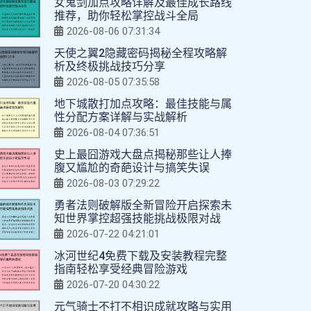
女鬼剑加点攻略详解及最佳成长路线
推荐，助你轻松掌控战斗全局
2026-08-06 07:31:34
天使之翼2隐藏密码揭秘全程攻略解
析及终极挑战技巧分享
2026-08-05 07:35:58
地下城散打加点攻略：最佳技能与属
性分配方案详解与实战解析
2026-08-04 07:36:51
史上最囧游戏大盘点揭秘那些让人捧
腹又尴尬的奇葩设计与搞笑失误
2026-08-03 07:29:22
勇者法则破解版全新冒险开启探索未
知世界掌控超强技能挑战极限对战
2026-07-22 04:21:01
冰河世纪4免费下载及安装教程完整
指南轻松享受经典冒险游戏
2026-07-20 04:30:22
元气骑士不打不相识成就攻略与实用