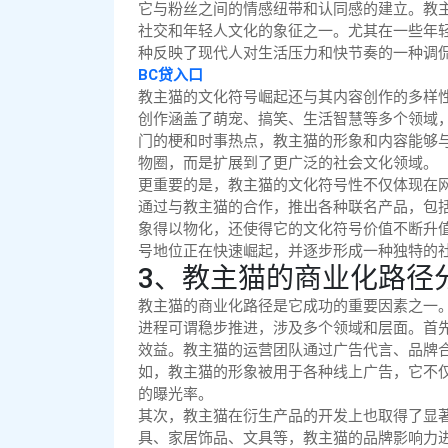
它与粉丝之间的情感纽带和认同感的建立。教
社交和年轻人文化的象征之一。尤其在一些年轻
种反映了现代人对生活压力和快节奏的一种调
BC贷入口
教主猫的文化符号崛起还与其内容创作的多样
创作涵盖了萌宠、搞笑、生活智慧等多个领域
门的梗和时事热点，教主猫的形象和内容能够
物圈，而是扩展到了更广泛的社会文化领域。
更重要的是，教主猫的文化符号性不仅体现在
通过与教主猫的合作，推出各种联名产品，包
象得以物化，还使得它的文化符号价值不断升
号地位正在快速崛起，并逐步形成一种独特的
3、教主猫的商业化路径
教主猫的商业化路径是它成功的重要因素之一
进程可谓稳步推进，涉及多个领域和层面。首
效益。教主猫的运营团队通过广告代言、品牌
如，教主猫的形象被用于各种线上广告，它不
的曝光率。
其次，教主猫在衍生产品的开发上也取得了显
具、家居饰品、文具等，教主猫的品牌影响力