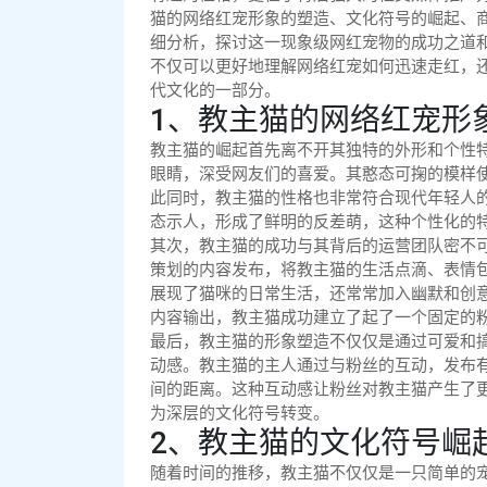
猫的网络红宠形象的塑造、文化符号的崛起、
细分析，探讨这一现象级网红宠物的成功之道
不仅可以更好地理解网络红宠如何迅速走红，
代文化的一部分。
1、教主猫的网络红宠形
教主猫的崛起首先离不开其独特的外形和个性
眼睛，深受网友们的喜爱。其憨态可掬的模样
此同时，教主猫的性格也非常符合现代年轻人
态示人，形成了鲜明的反差萌，这种个性化的
其次，教主猫的成功与其背后的运营团队密不
策划的内容发布，将教主猫的生活点滴、表情
展现了猫咪的日常生活，还常常加入幽默和创
内容输出，教主猫成功建立了起了一个固定的
最后，教主猫的形象塑造不仅仅是通过可爱和
动感。教主猫的主人通过与粉丝的互动，发布
间的距离。这种互动感让粉丝对教主猫产生了
为深层的文化符号转变。
2、教主猫的文化符号崛
随着时间的推移，教主猫不仅仅是一只简单的