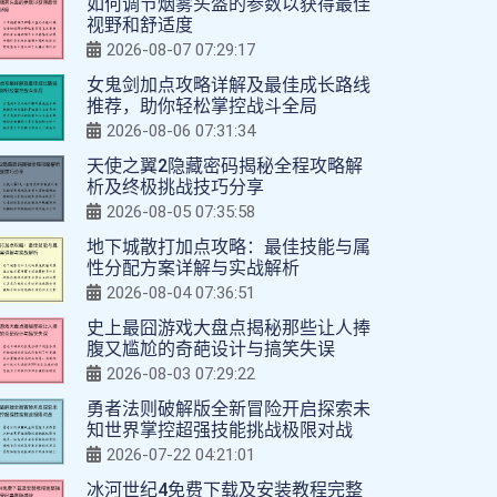
如何调节烟雾头盔的参数以获得最佳
视野和舒适度
2026-08-07 07:29:17
女鬼剑加点攻略详解及最佳成长路线
推荐，助你轻松掌控战斗全局
2026-08-06 07:31:34
天使之翼2隐藏密码揭秘全程攻略解
析及终极挑战技巧分享
2026-08-05 07:35:58
地下城散打加点攻略：最佳技能与属
性分配方案详解与实战解析
2026-08-04 07:36:51
史上最囧游戏大盘点揭秘那些让人捧
腹又尴尬的奇葩设计与搞笑失误
2026-08-03 07:29:22
勇者法则破解版全新冒险开启探索未
知世界掌控超强技能挑战极限对战
2026-07-22 04:21:01
冰河世纪4免费下载及安装教程完整