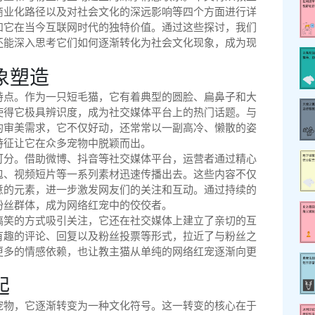
商业化路径以及对社会文化的深远影响等四个方面进行详
和它在当今互联网时代的独特价值。通过这些探讨，我们
还能深入思考它们如何逐渐转化为社会文化现象，成为现
象塑造
特点。作为一只短毛猫，它有着典型的圆脸、扁鼻子和大
使得它极具辨识度，成为社交媒体平台上的热门话题。与
的审美需求，它不仅好动，还常常以一副高冷、懒散的姿
特征让它在众多宠物中脱颖而出。
可分。借助微博、抖音等社交媒体平台，运营者通过精心
包、视频短片等一系列素材迅速传播出去。这些内容不仅
意的元素，进一步激发网友们的关注和互动。通过持续的
粉丝群体，成为网络红宠中的佼佼者。
搞笑的方式吸引关注，它还在社交媒体上建立了亲切的互
有趣的评论、回复以及粉丝投票等形式，拉近了与粉丝之
更多的情感依赖，也让教主猫从单纯的网络红宠逐渐向更
起
宠物，它逐渐转变为一种文化符号。这一转变的核心在于